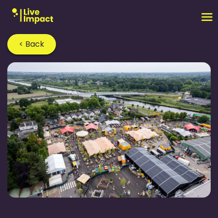
< Back
Home
›
Blog
›