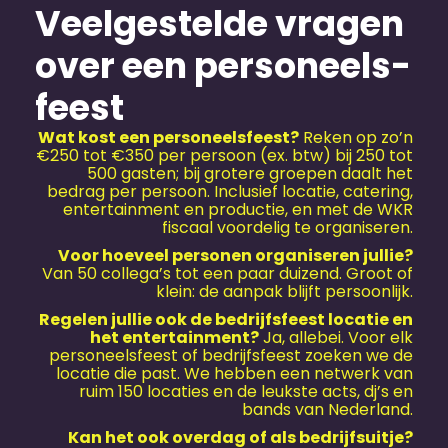
Veelgestelde vragen
over een personeels­
feest
Wat kost een personeels­feest?
Reken op zo’n
€250 tot €350 per persoon (ex. btw) bij 250 tot
500 gasten; bij grotere groepen daalt het
bedrag per persoon. Inclusief locatie, catering,
entertainment en productie, en met de WKR
fiscaal voordelig te organiseren.
Voor hoeveel personen organiseren jullie?
Van 50 collega’s tot een paar duizend. Groot of
klein: de aanpak blijft persoonlijk.
Regelen jullie ook de bedrijfs­feest locatie en
het entertainment?
Ja, allebei. Voor elk
personeels­feest of bedrijfs­feest zoeken we de
locatie die past. We hebben een netwerk van
ruim 150 locaties en de leukste acts, dj’s en
bands van Nederland.
Kan het ook overdag of als bedrijfs­uitje?