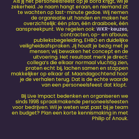
Als jij het personeels­feest op je bord krijgt, wil je
zekerheid. Je naam hangt eraan, en niemand zit
te wachten op last-minute gedoe. Wij nemen
de organisatie uit handen en maken het
overzichtelijk: één plan, één draaiboek, één
aanspreekpunt. We regelen ook:
WKR-keuzes
,
contracten, op- en afbouw,
publieksbegeleiding, EHBO en duidelijke
veiligheidsafspraken. Jij houdt je bezig met je
mensen; wij bewaken het concept en de
uitvoering. Het resultaat merk je direct:
collega’s die elkaar normaal vluchtig zien,
praten echt bij, lachen samen en stappen
makkelijker op elkaar af. Maandagochtend hoor
je de verhalen terug. Dat is de echte waarde
van een personeels­feest dat klopt.
Bij Live Impact bedenken en organiseren we
sinds 1998 spraakmakende personeelsfeesten
voor bedrijven. Wil je weten wat past bij je team
en budget? Plan een korte kennismaking in met
Philip of Anouk.