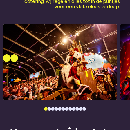
catering: wij regelen alles tot in de puntjes
voor een vlekkeloos verloop.
Kemkens 175 jaar
2
Jubileum­feest
Ju