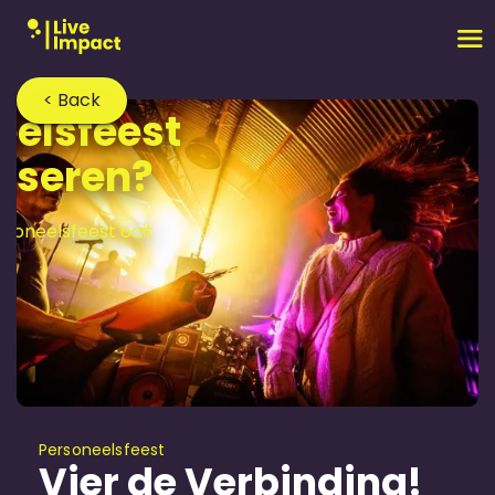
< Back
els­feest
iseren?
soneels­feest ooit
Personeels­feest
Vier de Verbinding!