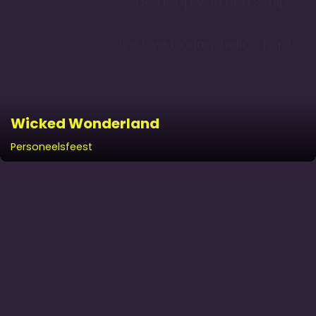
de doop van een schip.
Bye bye boring, hello crisp!
Wicked Wonderland
Personeels­feest
SAP Partner
Wereld Muziek
Awards
Concours
Relatie-evenement
Opening bedrijf