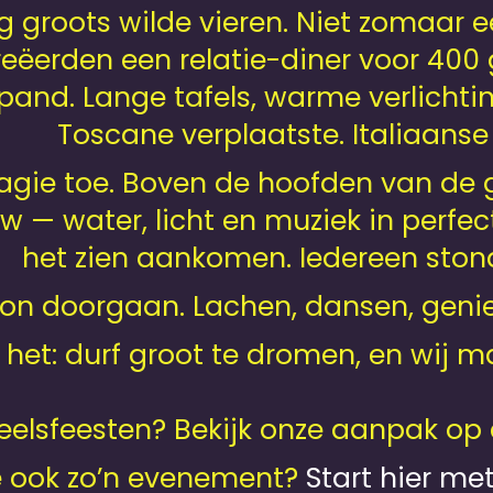
ag groots wilde vieren. Niet zomaar
creëerden een relatie-diner voor 40
nd. Lange tafels, warme verlichting
Toscane verplaatste. Italiaanse
magie toe. Boven de hoofden van de
w — water, licht en muziek in perf
het zien aankomen. Iedereen sto
n doorgaan. Lachen, dansen, geniet
 het: durf groot te dromen, en wij m
eelsfeesten? Bekijk onze aanpak op
je ook zo’n evenement?
Start hier me