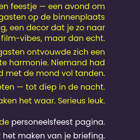
 een feestje — een avond om
0 gasten op de binnenplaats
, een decor dat je zo naar
 film-vibes, maar dan echt.
 gasten ontvouwde zich een
ecte harmonie. Niemand had
nd met de mond vol tanden.
en — tot diep in de nacht.
aken het waar. Serieus leuk.
 de
personeels­feest pagina
.
t het maken van je briefing.