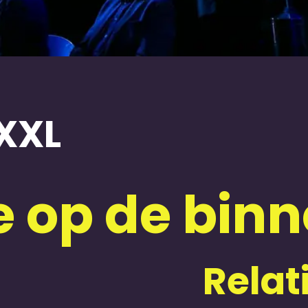
XXL
 op de bin
Relat