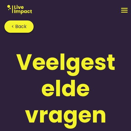
< Back
Veelgest
elde
vragen