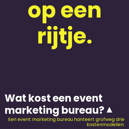
op een
rijtje.
Wat kost een event
marketing bureau?
▾
Een event marketing bureau hanteert grofweg drie
kostenmodellen: