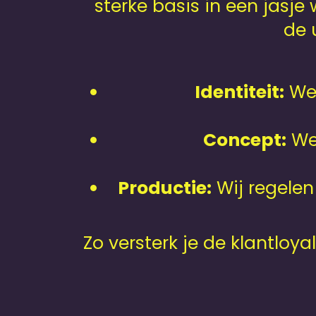
sterke basis in een jasj
de 
Identiteit:
We 
Concept:
We 
Productie:
Wij regelen 
Zo versterk je de klantloy