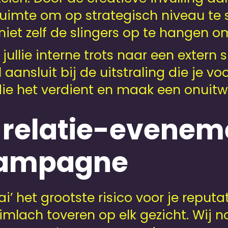
e ruimte om op strategisch niveau te
niet zelf de slingers op te hangen om
llie interne trots naar een extern 
 aansluit bij de uitstraling die je vo
ie het verdient en maak een onuitwis
 relatie-evenem
campagne
aai’ het grootste risico voor je reputa
imlach toveren op elk gezicht. Wij n