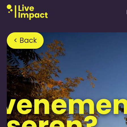
< Back
evenemen
iseren?