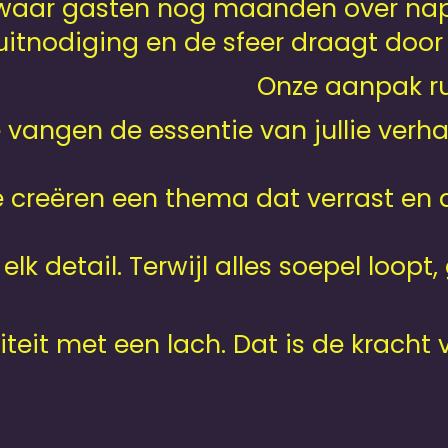
e waar gasten nog maanden over napr
uitnodiging en de sfeer draagt door 
Onze aanpak rus
vangen de essentie van jullie verha
creëren een thema dat verrast en d
elk detail. Terwijl alles soepel loopt,
aliteit met een lach. Dat is de krac