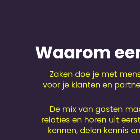
Kemkens 175 jaar
Jubileum­feest
Waarom een
Zaken doe je met mens
voor je klanten en partn
De mix van gasten maa
relaties en horen uit eer
kennen, delen kennis e