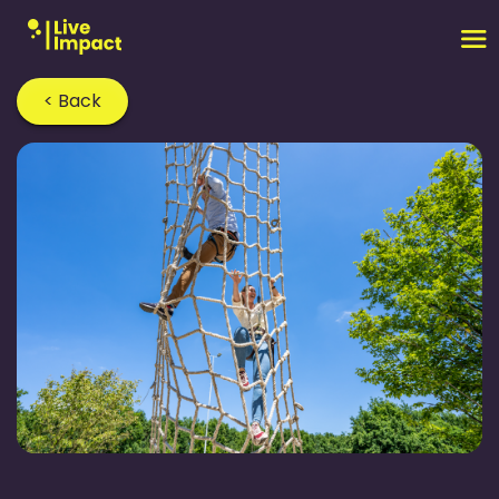
< Back
Home
›
Blog
›