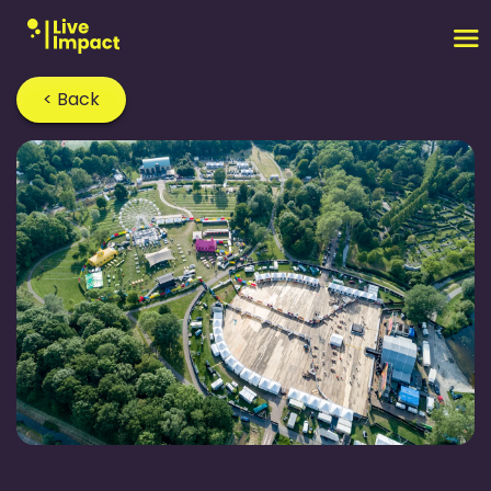
< Back
Home
›
Blog
›