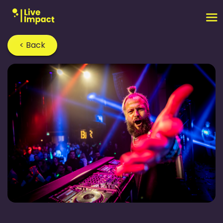
< Back
Home
›
Blog
›