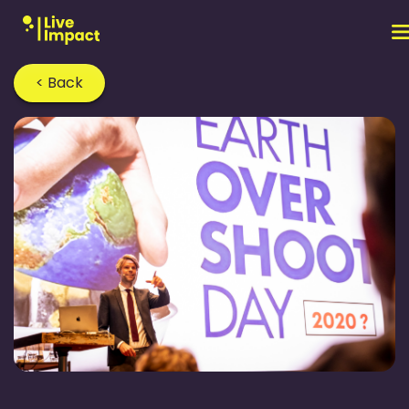
< Back
Home
›
Blog
›