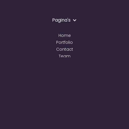
Pagina's
Home
Portfolio
Contact
Team
FAQ's
Blog
Briefing invullen
Ontdek
Schip dopen
Personeels­feest
Relatie-evenement
Bedrijfs­feest
Kick-off