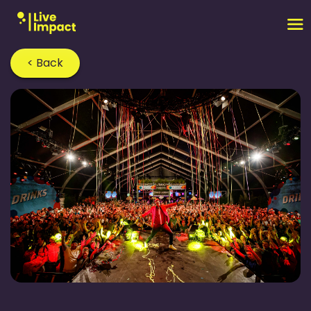
< Back
Home
›
Blog
›