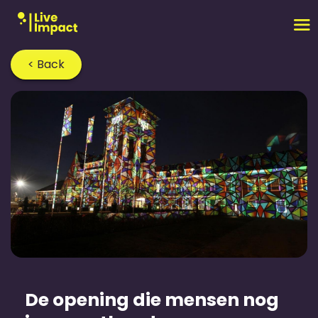
< Back
Home
›
Blog
›
De opening die mensen nog