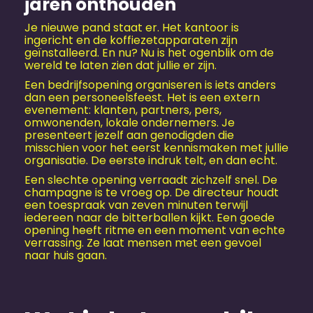
jaren onthouden
Je nieuwe pand staat er. Het kantoor is
ingericht en de koffiezetapparaten zijn
geïnstalleerd. En nu? Nu is het ogenblik om de
wereld te laten zien dat jullie er zijn.
Een bedrijfsopening organiseren is iets anders
dan een personeels­feest. Het is een extern
evenement: klanten, partners, pers,
omwonenden, lokale ondernemers. Je
presenteert jezelf aan genodigden die
misschien voor het eerst kennismaken met jullie
organisatie. De eerste indruk telt, en dan echt.
Een slechte opening verraadt zichzelf snel. De
champagne is te vroeg op. De directeur houdt
een toespraak van zeven minuten terwijl
iedereen naar de bitterballen kijkt. Een goede
opening heeft ritme en een moment van echte
verrassing. Ze laat mensen met een gevoel
naar huis gaan.