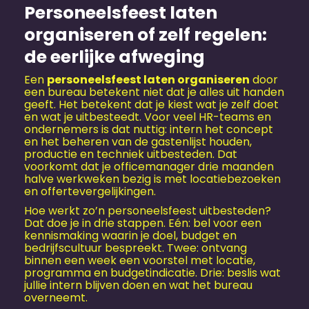
Personeels­feest laten
organiseren of zelf regelen:
de eerlijke afweging
Een
personeels­feest laten organiseren
door
een bureau betekent niet dat je alles uit handen
geeft. Het betekent dat je kiest wat je zelf doet
en wat je uitbesteedt. Voor veel HR-teams en
ondernemers is dat nuttig: intern het concept
en het beheren van de gastenlijst houden,
productie en techniek uitbesteden. Dat
voorkomt dat je officemanager drie maanden
halve werkweken bezig is met locatiebezoeken
en offertevergelijkingen.
Hoe werkt zo’n personeels­feest uitbesteden?
Dat doe je in drie stappen. Eén: bel voor een
kennismaking waarin je doel, budget en
bedrijfscultuur bespreekt. Twee: ontvang
binnen een week een voorstel met locatie,
programma en budgetindicatie. Drie: beslis wat
jullie intern blijven doen en wat het bureau
overneemt.