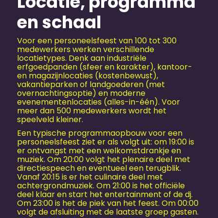
Locatie, programma
en schaal
Voor een personeels­feest van 100 tot 300
medewerkers werken verschillende
locatietypes. Denk aan industriële
erfgoedpanden (sfeer en karakter), kantoor-
en magazijnlocaties (kostenbewust),
vakantieparken of landgoederen (met
overnachtingsoptie) en moderne
evenementen­locaties (alles-in-één). Voor
meer dan 500 medewerkers wordt het
speelveld kleiner.
Een typische programmaopbouw voor een
personeels­feest ziet er als volgt uit: om 19:00 is
er ontvangst met een welkomstdrankje en
muziek. Om 20:00 volgt het plenaire deel met
directiespeech en eventueel een terugblik.
Vanaf 20:15 is er het culinaire deel met
achtergrondmuziek. Om 21:00 is het officiële
deel klaar en start het entertainment of de dj.
Om 23:00 is het de piek van het feest. Om 00:00
volgt de afsluiting met de laatste groep gasten.