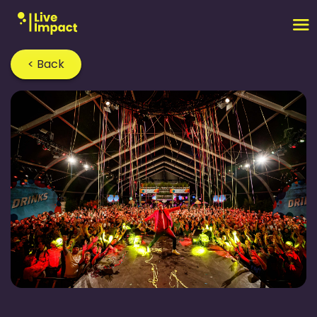
< Back
Home
›
Blog
›