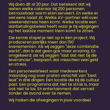
Wij doen dit al 20 jaar. Dat betekent dat wij
weten welke cateraar bij 250 personen
betrouwbaar warm eten serveert. En welke er
wel eens naast zit. Welke AV-partner wél over
weekendstress heen komt. Welke locatie een
aanbetalingsbeleid heeft waar je bij wijzigingen
op het laatste moment klem komt te zitten.
Die kennis stapel je niet op in één project. Wij
produceren jaarlijks meer dan 150
evenementen. Als wij zeggen "deze combinatie
werkt", dan is dat geen gok maar ervaring. En
omgekeerd: als wij zeggen "laat dat niet bij die
leverancier", bespaart dat misschien veel geld
en stress.
Een personeels­feest waar medewerkers
maandag nog over praten verschilt van "best
leuk" in drie dingen. Een locatie die bij de cultuur
past. Een programma dat niet te strak is, maar
ook niet te los. En entertainment dat verrast
zonder de avond over te nemen.
Wij maken die afwegingen in jouw voordeel.