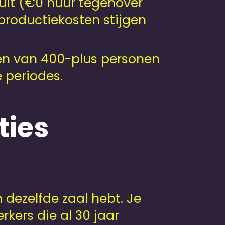
 uit (€0 huur tegenover
 productiekosten stijgen
gen van 400-plus personen
 periodes.
ies
 dezelfde zaal hebt. Je
kers die al 30 jaar