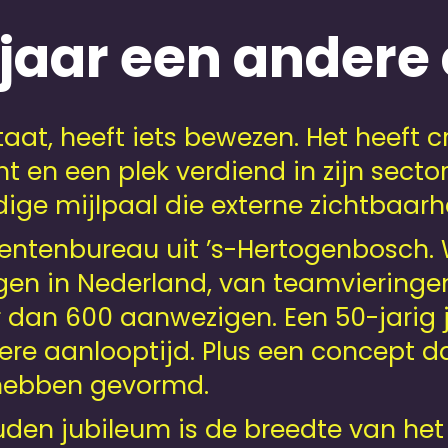
aar een andere c
taat, heeft iets bewezen. Het heeft c
en een plek verdiend in zijn sector
e mijlpaal die externe zichtbaarhe
enten­bureau uit ’s-Hertogenbosch. 
ngen in Nederland, van teamvieringe
 dan 600 aanwezigen. Een 50-jarig
ere aanlooptijd. Plus een concept d
f hebben gevormd.
uden jubileum is de breedte van het