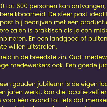
200 tot 600 personen kan ontvangen
ereikbaarheid. De sfeer past idealit
d past bij bedrijven met een product
ere zalen is praktisch als je een 
neren. En een landgoed of buitenl
e willen uitstralen.
heid in de breedste zin. Oud-mede
jonge medewerkers ook. Een goede ju
een gouden jubileum is de eigen loca
len jaren werkt, kan die locatie zelf
voor één avond tot iets dat mensen