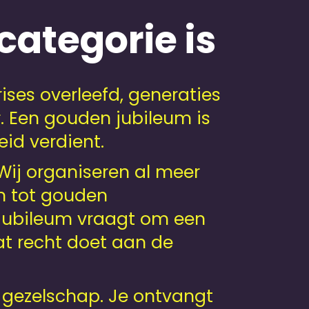
ategorie is
rises overleefd, generaties
. Een gouden jubileum is
id verdient.
Wij organiseren al meer
n tot gouden
 jubileum vraagt om een
at recht doet aan de
 gezelschap. Je ontvangt