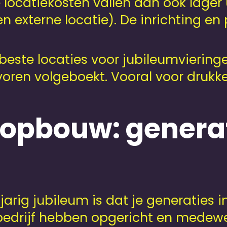
e locatiekosten vallen dan ook lager
n externe locatie). De inrichting en
 beste locaties voor jubileumvierin
voren volgeboekt. Vooral voor drukke
pbouw: generat
arig jubileum is dat je generaties in
edrijf hebben opgericht en medewer