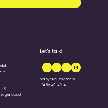
Let's talk!
briek
EN
e-M
hello@live-impact.nl
+31 85 401 40 14
e 8
ertogenbosch