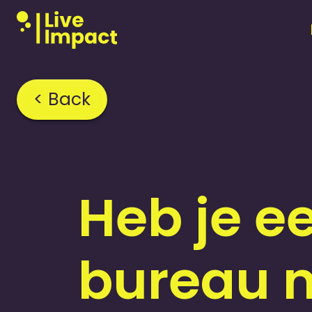
< Back
Home
›
FAQ
›
Heb je 
bureau n