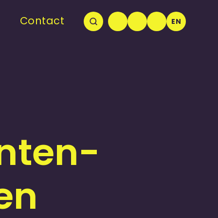
Contact
EN
nten­
en