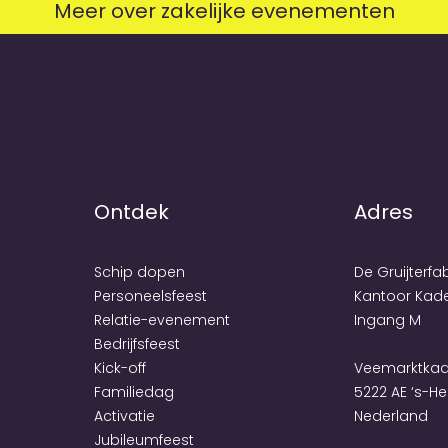
Meer over zakelijke evenementen
Ontdek
Adres
Schip dopen
De Gruijterfa
Personeels­feest
Kantoor Kad
Relatie-evenement
Ingang M
Bedrijfs­feest
Kick-off
Veemarktkad
Familiedag
5222 AE ‘s-H
Activatie
Nederland
Jubileum­feest