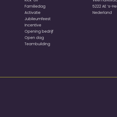
Kick-off
Veemarktkad
Familiedag
5222 AE ‘s-H
Activatie
Nederland
Jubileum­feest
Incentive
Opening bedrijf
Open dag
Teambuilding