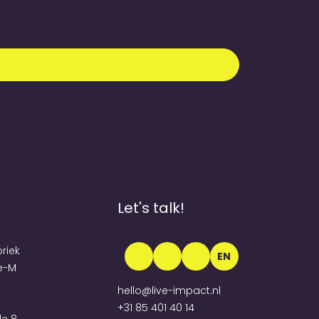
Let's talk!
briek
EN
e-M
hello@live-impact.nl
+31 85 401 40 14