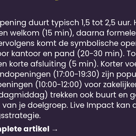
pening duurt typisch 1,5 tot 2,5 uur
e en welkom (15 min), daarna forme
rvolgens komt de symbolische openi
oor kantoor en pand (20-30 min). To
 korte afsluiting (5 min). Korter vo
dopeningen (17:00-19:30) zijn pop
ingen (10:00-12:00) voor zakelijker
dagmiddag) trekken ook buurt en g
van je doelgroep. Live Impact kan d
sstrategie.
plete artikel →