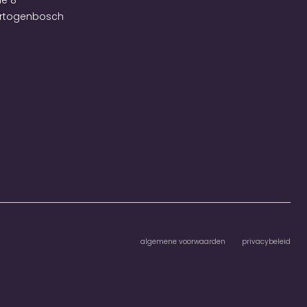
e 8
ertogenbosch
algemene voorwaarden
privacybeleid