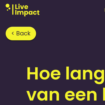
< Back
Home
›
FAQ
›
Hoe lang
van een 