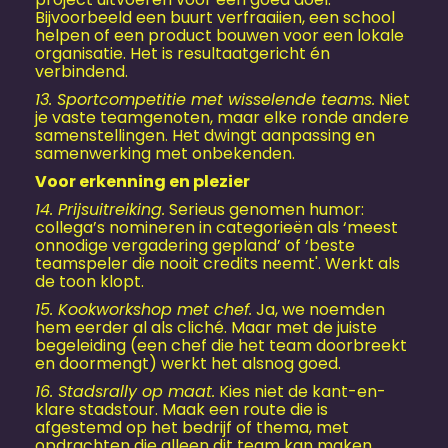
Bijvoorbeeld een buurt verfraaiien, een school
helpen of een product bouwen voor een lokale
organisatie. Het is resultaatgericht én
verbindend.
13. Sportcompetitie met wisselende teams.
Niet
je vaste teamgenoten, maar elke ronde andere
samenstellingen. Het dwingt aanpassing en
samenwerking met onbekenden.
Voor erkenning en plezier
14. Prijsuitreiking.
Serieus genomen humor:
collega’s nomineren in categorieën als ‘meest
onnodige vergadering gepland’ of ‘beste
teamspeler die nooit credits neemt'. Werkt als
de toon klopt.
15. Kookworkshop met chef.
Ja, we noemden
hem eerder al als cliché. Maar met de juiste
begeleiding (een chef die het team doorbreekt
en doormengt) werkt het alsnog goed.
16. Stadsrally op maat.
Kies niet de kant-en-
klare stadstour. Maak een route die is
afgestemd op het bedrijf of thema, met
opdrachten die alleen dit team kan maken.