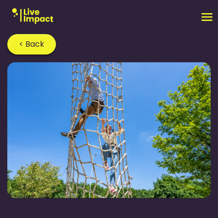
< Back
Home
›
Blog
›