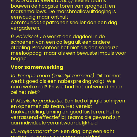
8. Marshmallowuitdaging.
Kleine teams
bouwen de hoogste toren van spaghetti en
marshmallows. De marshmallowuitdaging is
eenvoudig maar onthult
communicatiepatronen sneller dan een dag
vergaderen.
9. Rolwissel.
Je werkt een dagdeel in de
schoenen van een collega uit een andere
afdeling. Presenteer het niet als een serieuze
meeloopdag, maar als een bewuste impuls voor
begrip.
Voor samenwerking
10. Escape room (zakelijk formaat).
Dit format
werkt goed als een nabespreking volgt. Wie
nam welke rol? En wie had het antwoord maar
zei het niet?
11. Muzikale productie.
Een lied of jingle schrijven
en opnemen als team. Het vereist
taakverdeling, timing en goed luisteren. Het is
verrassend effectief bij teams die gewend zijn
aan individuele verantwoordelijkheid.
12. Projectmarathon.
Een dag lang een echt
project uitvoeren voor een goed doel.