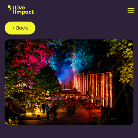
< Back
Home
›
Blog
›