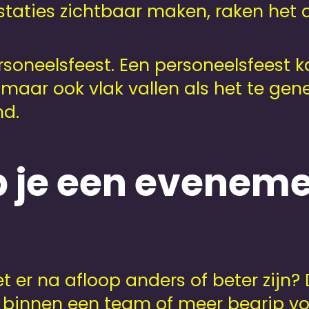
staties zichtbaar maken, raken het 
soneels­feest. Een personeels­feest
aar ook vlak vallen als het te gener
nd.
 je een eveneme
t er na afloop anders of beter zijn? D
binnen een team of meer begrip voo