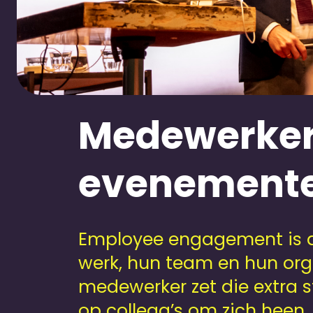
Medewerker
evenementen
Employee engagement is d
werk, hun team en hun org
medewerker zet die extra st
op collega’s om zich heen.