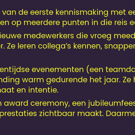
 van de eerste kennismaking met ee
n op meerdere punten in die reis ee
nieuwe medewerkers die vroeg meedo
r. Ze leren collega’s kennen, snappe
ssentijdse evenementen (een teamdag
nding warm gedurende het jaar. Ze h
aat en intentie.
n award ceremony, een jubileum­fees
prestaties zichtbaar maakt. Daarm