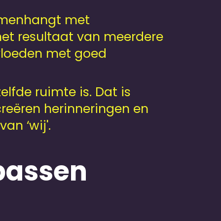
samenhangt met
 het resultaat van meerdere
ïnvloeden met goed
fde ruimte is. Dat is
creëren herinneringen en
an ‘wij'.
passen