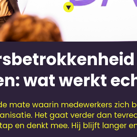
sbetrokkenheid 
: wat werkt ec
e mate waarin medewerkers zich be
anisatie. Het gaat verder dan tevre
ap en denkt mee. Hij blijft langer en