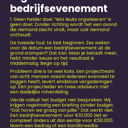
bedrijfs­evenement
1. Geen helder doel. “Iets leuks organiseren” is
geen doel. Zonder richting wordt het een avond
die niemand slecht vindt, maar ook niemand
onthoudt.
De tweede fout: te laat beginnen. Zes weken
voor de datum een bedrijfs­evenement uit de
grond stampen? Dat kan. Maar je betaalt meer,
hebt minder keuze en het resultaat is
middelmatig. Begin op tijd.
Probleem drie is te veel koks. Een projectteam
van acht mensen waarin iedereen evenveel te
zeggen heeft, levert eindeloze vergaderingen
op. Één projectleider en twee adviseurs met
een duidelijke rolverdeling.
Vierde valkuil: het budget niet bespreken. Wij
krijgen regelmatig een briefing zonder budget.
“Dat horen we graag van jullie.” Dat werkt niet.
Een bedrijfs­evenement voor €10.000 ziet er
compleet anders uit dan eentje voor €50.000.
Noem een bedrag of een bandbreedte.