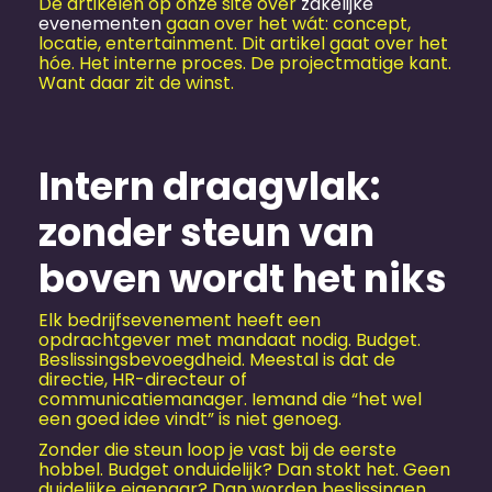
De artikelen op onze site over
zakelijke
evenementen
gaan over het wát: concept,
locatie, entertainment. Dit artikel gaat over het
hóe. Het interne proces. De projectmatige kant.
Want daar zit de winst.
Intern draagvlak:
zonder steun van
boven wordt het niks
Elk bedrijfs­evenement heeft een
opdrachtgever met mandaat nodig. Budget.
Beslissingsbevoegdheid. Meestal is dat de
directie, HR-directeur of
communicatiemanager. Iemand die “het wel
een goed idee vindt” is niet genoeg.
Zonder die steun loop je vast bij de eerste
hobbel. Budget onduidelijk? Dan stokt het. Geen
duidelijke eigenaar? Dan worden beslissingen