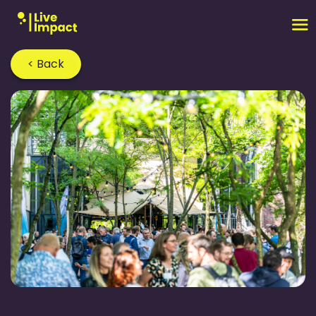
< Back
Home
›
Blog
›