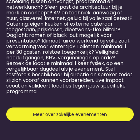
scheiding tussen ontvangst, programma en
netwerklunch? Sfeer: past de architectuur bij je
merk en concept? AV en techniek: aanwezig of
huur, glasvezel-internet, geluid bij volle zaal getest?
Catering: eigen keuken of externe cateraar
toegestaan, prijsklasse, dieetwens-flexibiliteit?
Daglicht: ramen of black-out mogelijk voor
presentaties? Klimaat: airco werkend bij volle zaal,
verwarming voor wintertijd? Toiletten: minimaal 1
per 30 gasten, rolstoeltoegankelijk? Veiligheid:
nooduitgangen, BHV, vergunningen op orde?
Bezoek de locatie minimaal 1 keer fysiek, op een
vergelijkbaar dagdeel als je evenement. Stel
testfoto’s beschikbaar bij directie en spreker zodat
zij zich vooraf kunnen voorbereiden. Live Impact
scout en valideert locaties tegen jouw specifieke
programma.
Meer over zakelijke evenementen